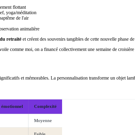
ement flottant
ef, yoga/méditation
baptême de l'air
bservation animalière
 du retraité
et créent des souvenirs tangibles de cette nouvelle phase de
oile comme moi, on a financé collectivement une semaine de croisière en
ignificatifs et mémorables. La personnalisation transforme un objet la
 émotionnel
Complexité
Moyenne
Faible