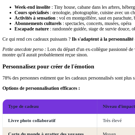
Week-end insolite
: Tiny house, cabane dans les arbres, héberg
Cours spécialisés
: œnologie, photographie, cuisine avec un ch
Activités à sensation
: vol en montgolfière, saut en parachute, 
Abonnements culturels
: spectacles, concerts, musées, opéra
Escapade nature
: randonnée guidée, stage de survie douce, o
Ce qui rend ces cadeaux puissants ?
Ils s'adaptent à la personnalité
Petite anecdote perso :
Lors du départ d'un ex-collègue passionné de v
montre qu'il aurait probablement reçue sinon.
Personnalisez pour créer de l'émotion
78% des personnes estiment que les cadeaux personnalisés sont plus s
Options de personnalisation efficaces :
Type de cadeau
Niveau d'impact
Livre photo collaboratif
Très élevé
Carte du monde à gratter des voyages
Moyen