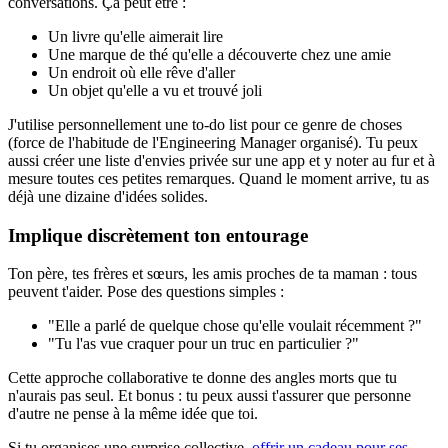
conversations. Ça peut être :
Un livre qu'elle aimerait lire
Une marque de thé qu'elle a découverte chez une amie
Un endroit où elle rêve d'aller
Un objet qu'elle a vu et trouvé joli
J'utilise personnellement une to-do list pour ce genre de choses
(force de l'habitude de l'Engineering Manager organisé). Tu peux
aussi créer une liste d'envies privée sur une app et y noter au fur et à
mesure toutes ces petites remarques. Quand le moment arrive, tu as
déjà une dizaine d'idées solides.
Implique discrètement ton entourage
Ton père, tes frères et sœurs, les amis proches de ta maman : tous
peuvent t'aider. Pose des questions simples :
"Elle a parlé de quelque chose qu'elle voulait récemment ?"
"Tu l'as vue craquer pour un truc en particulier ?"
Cette approche collaborative te donne des angles morts que tu
n'aurais pas seul. Et bonus : tu peux aussi t'assurer que personne
d'autre ne pense à la même idée que toi.
Si tu organises une surprise collective,
offrir un cadeau pour ses