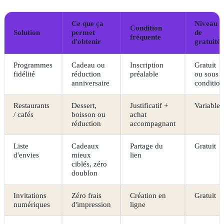
Ce que ça
Niveau
Condition
Solution
permet
de
fréquente
d'obtenir
gratuité
Programmes
Cadeau ou
Inscription
Gratuit
fidélité
réduction
préalable
ou sous
anniversaire
condition
Restaurants
Dessert,
Justificatif +
Variable
/ cafés
boisson ou
achat
réduction
accompagnant
Liste
Cadeaux
Partage du
Gratuit
d'envies
mieux
lien
ciblés, zéro
doublon
Invitations
Zéro frais
Création en
Gratuit
numériques
d'impression
ligne